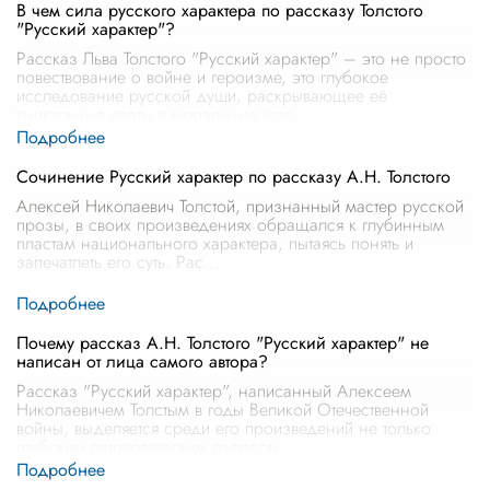
В чем сила русского характера по рассказу Толстого
"Русский характер"?
Рассказ Льва Толстого "Русский характер" – это не просто
повествование о войне и героизме, это глубокое
исследование русской души, раскрывающее её
уникальные черты и моральные усто
...
Сочинение Русский характер по рассказу А.Н. Толстого
Алексей Николаевич Толстой, признанный мастер русской
прозы, в своих произведениях обращался к глубинным
пластам национального характера, пытаясь понять и
запечатлеть его суть. Рас
...
Почему рассказ А.Н. Толстого "Русский характер" не
написан от лица самого автора?
Рассказ "Русский характер", написанный Алексеем
Николаевичем Толстым в годы Великой Отечественной
войны, выделяется среди его произведений не только
глубоким патриотическим пафосом
...