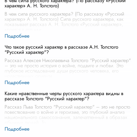
В чем сила русского характера? (По рассказу «Русский
характер» А. Н. Толстого)
В чем сила русского характера? (По рассказу «Русский
характер» А. Н. Толстого) Сила русского характера, как
показывает рассказ А. Н. Толстого «Русский характер»,
кроется в его уди
...
Что такое русский характер в рассказе А.Н. Толстого
"Русский характер"?
Рассказ Алексея Николаевича Толстого "Русский характер"
– это не просто история о войне, подвиге и любви. Это
глубокое исследование души русского человека, его
нравственных ориенти
...
Какие нравственные черты русского характера видны в
рассказе Толстого "Русский характер"?
Рассказ Льва Толстого "Русский характер" – это не просто
повествование о войне и героизме, это глубокий анализ
национального самосознания, запечатленный в образах
обычных людей. То
...