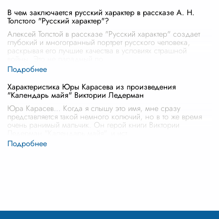
В чем заключается русский характер в рассказе А. Н.
Толстого "Русский характер"?
Алексей Толстой в рассказе "Русский характер" создает
глубокий и многогранный портрет русского человека,
раскрывая его лучшие качества в условиях страшной
войны. Это не парадный по
...
Характеристика Юры Карасева из произведения
"Календарь майя" Виктории Ледерман
Юра Карасев… Когда я слышу это имя, мне сразу
представляется такой немного колючий, но в то же время
очень ранимый мальчик. Он герой книги Виктории
Ледерман "Календарь майя", и ист
...