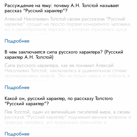
Рассуждение на тему: почему А.Н. Толстой называет
рассказ "Русский характер"?
Алексей Николаевич Толстой своим рассказом "Русский
характер" создал не просто портрет конкретного человека,
но и своеобразное зеркало, в котором отразилась душа
целого народа. Наз
...
В чем заключается сила русского характера? (Русский
характер А.Н. Толстой)
Сила русского характера, как ее понимал Алексей
Николаевич Толстой, заключалась в удивительном сплаве
противоречивых качеств. Это не только отвага и стойкость в
бою, но и глубокая
...
Какой он, русский характер, по рассказу Толстого
"Русский характер"?
Лев Толстой, один из величайших писателей мира, в своем
рассказе "Русский характер" поднимает вечные вопросы о
природе человека, его моральных принципах и
национальных особенностях
...