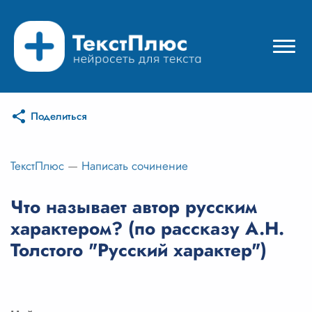
Поделиться
Режимы нейросети
Цены
ТекстПлюс
—
Написать сочинение
Вход
Что называет автор русским
характером? (по рассказу А.Н.
Вход с Telegram
Толстого "Русский характер")