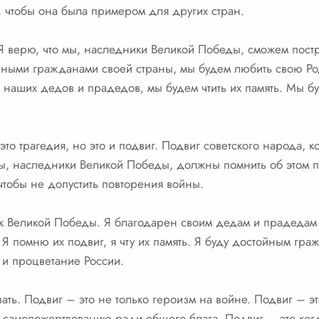
 чтобы она была примером для других стран.
. Я верю, что мы, наследники Великой Победы, сможем пост
ными гражданами своей страны, мы будем любить свою Ро
 наших дедов и прадедов, мы будем чтить их память. Мы бу
то трагедия, но это и подвиг. Подвиг советского народа, к
ы, наследники Великой Победы, должны помнить об этом п
чтобы не допустить повторения войны.
ик Великой Победы. Я благодарен своим дедам и прадедам з
Я помню их подвиг, я чту их память. Я буду достойным гра
 и процветание России.
азать. Подвиг – это не только героизм на войне. Подвиг – 
к самопожертвованию ради общего блага. Подвиг – это когд