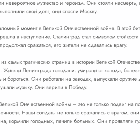
ли невероятное мужество и героизм. Они стояли насмерть, н
выполнили свой долг, они спасли Москву.
еломный момент в Великой Отечественной войне. В этой бит
решла в наступление. Сталинград стал символом стойкости 
родолжал сражаться, его жители не сдавались врагу.
из самых трагических страниц в истории Великой Отечеств
. Жители Ленинграда голодали, умирали от холода, болез
 и бороться. Они работали на заводах, выпускали оружие 
лушали музыку. Они верили в Победу.
 Великой Отечественной войны – это не только подвиг на п
вечности. Наши солдаты не только сражались с врагом, он
ена, кормили голодных, лечили больных. Они проявляли гу