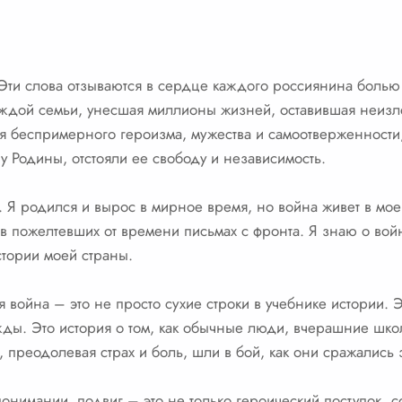
Эти слова отзываются в сердце каждого россиянина болью
 каждой семьи, унесшая миллионы жизней, оставившая неиз
мя беспримерного героизма, мужества и самоотверженност
у Родины, отстояли ее свободу и независимость.
Я родился и вырос в мирное время, но война живет в моей
 в пожелтевших от времени письмах с фронта. Я знаю о вой
стории моей страны.
 война – это не просто сухие строки в учебнике истории. 
жды. Это история о том, как обычные люди, вчерашние шко
, преодолевая страх и боль, шли в бой, как они сражались
понимании, подвиг – это не только героический поступок,