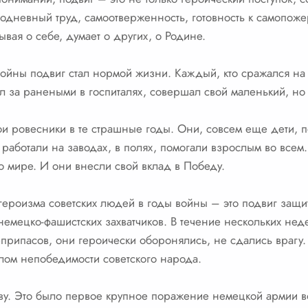
додневный труд, самоотверженность, готовность к самопож
ывая о себе, думает о других, о Родине.
ойны подвиг стал нормой жизни. Каждый, кто сражался на фр
ал за ранеными в госпиталях, совершал свой маленький, но
мои ровесники в те страшные годы. Они, совсем еще дети, 
работали на заводах, в полях, помогали взрослым во всем
о мире. И они внесли свой вклад в Победу.
ероизма советских людей в годы войны – это подвиг защи
емецко-фашистских захватчиков. В течение нескольких нед
припасов, они героически оборонялись, не сдались врагу. 
лом непобедимости советского народа.
ву. Это было первое крупное поражение немецкой армии во