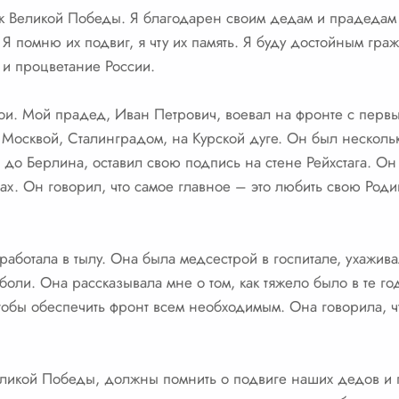
ик Великой Победы. Я благодарен своим дедам и прадедам з
Я помню их подвиг, я чту их память. Я буду достойным гра
 и процветание России.
рои. Мой прадед, Иван Петрович, воевал на фронте с пер
д Москвой, Сталинградом, на Курской дуге. Он был несколь
до Берлина, оставил свою подпись на стене Рейхстага. Он
гах. Он говорил, что самое главное – это любить свою Род
аботала в тылу. Она была медсестрой в госпитале, ухажив
боли. Она рассказывала мне о том, как тяжело было в те г
чтобы обеспечить фронт всем необходимым. Она говорила, ч
Великой Победы, должны помнить о подвиге наших дедов и