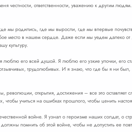
еня честности, ответственности, уважению к другим людям. 
где мы родились, где мы выросли, где мы впервые почувст
обое место в нашем сердце. Даже если мы уедем далеко от
шу культуру.
я люблю его всей душой. Я люблю его узкие улочки, его ст
зывчивых, трудолюбивых. И я знаю, что где бы я ни был, 
ны, революции, открытия, достижения – все это оставляет с
х, чтобы учиться на ошибках прошлого, чтобы ценить насто
течественной войне. Я узнал о героизме наших солдат, о с
 должны помнить об этой войне, чтобы не допустить ее пов