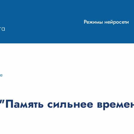
Режимы нейросети
ие
 "Память сильнее време