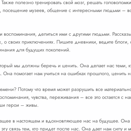
 Также полезно тренировать свой мозг, решать головоломки, 
г, посещение музеев, общение с интересными людьми – все
ои воспоминания, делиться ими с другими людьми. Рассказы
ях, о своих приключениях. Пишите дневники, ведите блоги, 
инания для будущих поколений.
торый мы должны беречь и ценить. Она делает нас теми, кт
Она помогает нам учиться на ошибках прошлого, ценить н
ремени? Потому что время может разрушить все материальн
Воспоминания, чувства, переживания – все это остается с н
ши герои – живы.
чащее в настоящем и вдохновляющее нас на будущее. Она п
ь эту связь тем, кто придет после нас. Она дает нам силу и