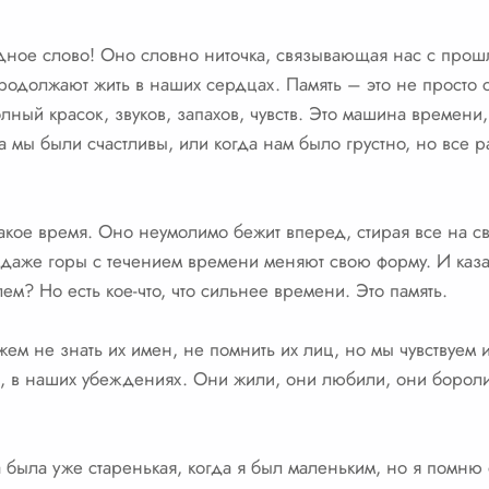
дное слово! Оно словно ниточка, связывающая нас с прош
продолжают жить в наших сердцах. Память – это не просто 
ный красок, звуков, запахов, чувств. Это машина времени,
да мы были счастливы, или когда нам было грустно, но все ра
 такое время. Оно неумолимо бежит вперед, стирая все на 
даже горы с течением времени меняют свою форму. И казал
м? Но есть кое-что, что сильнее времени. Это память.
ем не знать их имен, не помнить их лиц, но мы чувствуем и
, в наших убеждениях. Они жили, они любили, они боролис
была уже старенькая, когда я был маленьким, но я помню