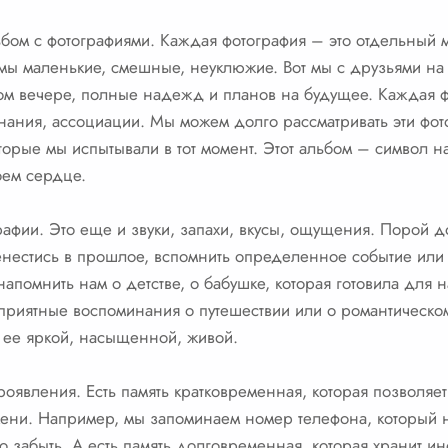
ьбом с фотографиями. Каждая фотография – это отдельный
мы маленькие, смешные, неуклюжие. Вот мы с друзьями на 
ном вечере, полные надежд и планов на будущее. Каждая ф
нания, ассоциации. Мы можем долго рассматривать эти фот
торые мы испытывали в тот момент. Этот альбом – символ 
оем сердце.
графии. Это еще и звуки, запахи, вкусы, ощущения. Порой 
нестись в прошлое, вспомнить определенное событие или 
помнить нам о детстве, о бабушке, которая готовила для н
риятные воспоминания о путешествии или о романтическом
 ее яркой, насыщенной, живой.
оявления. Есть память кратковременная, которая позволя
ени. Например, мы запоминаем номер телефона, который н
о забыть. А есть память долговременная, которая хранит и