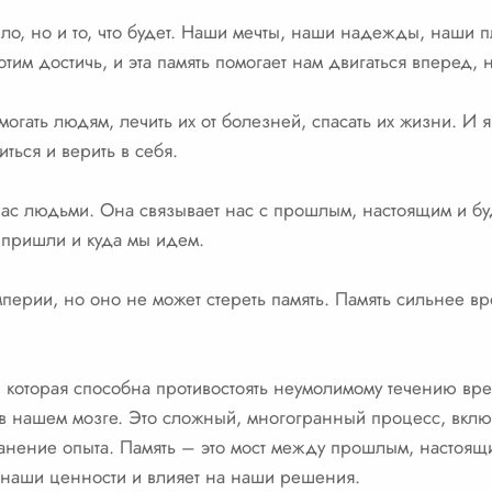
было, но и то, что будет. Наши мечты, наши надежды, наши 
отим достичь, и эта память помогает нам двигаться вперед, 
могать людям, лечить их от болезней, спасать их жизни. И я
иться и верить в себя.
 нас людьми. Она связывает нас с прошлым, настоящим и б
ы пришли и куда мы идем.
перии, но оно не может стереть память. Память сильнее вр
ь, которая способна противостоять неумолимому течению вр
 нашем мозге. Это сложный, многогранный процесс, вклю
анение опыта. Память – это мост между прошлым, настоящ
 наши ценности и влияет на наши решения.