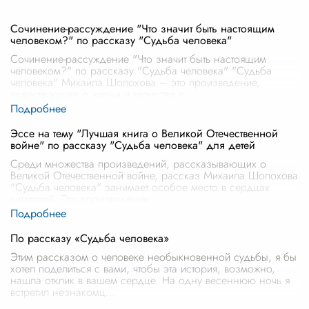
Сочинение-рассуждение "Что значит быть настоящим
человеком?" по рассказу "Судьба человека"
Сочинение-рассуждение "Что значит быть настоящим
человеком?" по рассказу "Судьба человека" "Судьба
человека" Михаила Шолохова – это произведение,
повествующее о жизни и мужестве п
...
Эссе на тему "Лучшая книга о Великой Отечественной
войне" по рассказу "Судьба человека" для детей
Среди множества произведений, рассказывающих о
Великой Отечественной войне, рассказ Михаила Шолохова
"Судьба человека" занимает особое место в сердцах
читателей. Это произведение,
...
По рассказу «Судьба человека»
Этим рассказом о человеке необыкновенной судьбы, я бы
хотел поделиться с вами, чтобы эта история, возможно,
нашла отклик в вашем сердце. На одну весеннюю ночь я
встретил незнакомц
...