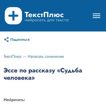
Поделиться
Режимы нейросети
Цены
ТекстПлюс
—
Написать сочинение
Вход
Эссе по рассказу «Судьба
человека»
Вход с Telegram
Нейросеть: