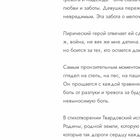
любви и заботы. Девушка пережи
невредимым. Эта забота о мелоч
Лирический герой отвечает ей сд
ж, война, не век же мне детина
но боится за тех, кто остается д
Самым пронзительным моментом 
глядел на степь, на лес, на па
Он прощается с каждой травинк
боль от разлуки и тревога за бу
невыносимую боль.
В стихотворении Твардовский ис
Родины, родной земли, которую
которые так дороги сердцу каждо