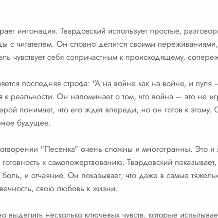
рает интонация. Твардовский использует простые, разгово
 с читателем. Он словно делится своими переживаниями,
атель чувствует себя сопричастным к происходящему, сопере
яется последняя строфа: "А на войне как на войне, и пуля
 к реальности. Он напоминает о том, что война – это не иг
ерой понимает, что его ждет впереди, но он готов к этому. 
ирное будущее.
ихотворении "Песенка" очень сложны и многогранны. Это и 
и готовность к самопожертвованию. Твардовский показывает, 
и боль, и отчаяние. Он показывает, что даже в самые тяжел
вечность, свою любовь к жизни.
о выделить несколько ключевых чувств, которые испытывае