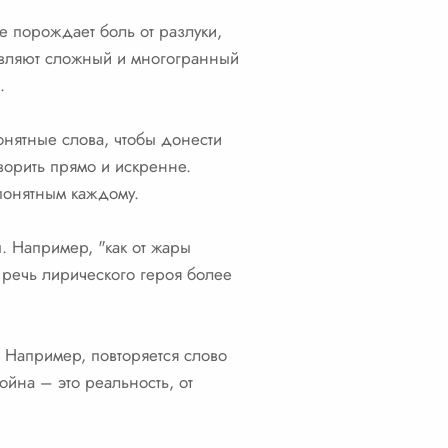
е порождает боль от разлуки,
тавляют сложный и многогранный
.
онятные слова, чтобы донести
оворить прямо и искренне.
 понятным каждому.
 Например, "как от жары
т речь лирического героя более
. Например, повторяется слово
война – это реальность, от