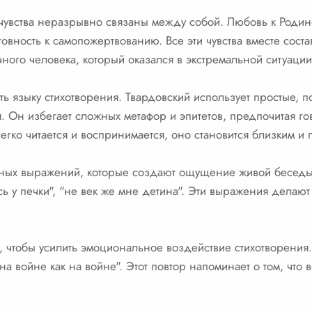
и чувства неразрывно связаны между собой. Любовь к Родин
отовность к самопожертвованию. Все эти чувства вместе сос
ного человека, который оказался в экстремальной ситуации
ь языку стихотворения. Твардовский использует простые, п
я. Он избегает сложных метафор и эпитетов, предпочитая г
егко читается и воспринимается, оно становится близким и
рных выражений, которые создают ощущение живой беседы.
сь у печки", "не век же мне детина". Эти выражения делаю
, чтобы усилить эмоциональное воздействие стихотворения
на войне как на войне". Этот повтор напоминает о том, что 