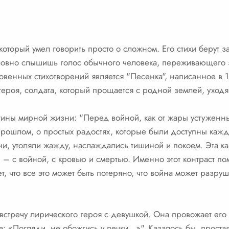
который умел говорить просто о сложном. Его стихи берут 
словно слышишь голос обычного человека, переживающего з
венных стихотворений является "Песенка", написанное в 1
героя, солдата, который прощается с родной землей, уходя
тины мирной жизни: "Перед войной, как от жары устуженн
прошлом, о простых радостях, которые были доступны кажд
ени, утоляли жажду, наслаждались тишиной и покоем. Эта 
и – с войной, с кровью и смертью. Именно этот контраст по
 что все это может быть потеряно, что война может разруш
стречу лирического героя с девушкой. Она провожает его н
: «Погляди, не обожгись у печки…»". Казалось бы, простая