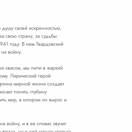
за душу своей искренностью,
а свою страну, за судьбы
941 году. В нем Твардовский
 на войну.
ые квасом, мы пили в жаркий
ому. Лирический герой
картина мирной жизни создает
могает понять глубину
ить мир, в котором он вырос и
а войну, и в ее словах звучит
 фраза, но в ней скрыто столько