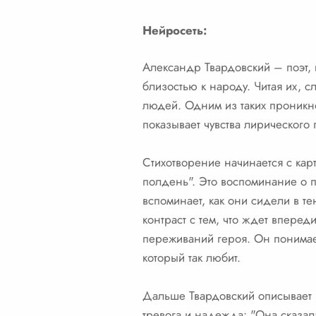
Нейросеть:
Александр Твардовский – поэт, 
близостью к народу. Читая их, 
людей. Одним из таких проникно
показывает чувства лирического 
Стихотворение начинается с кар
полдень". Это воспоминание о 
вспоминает, как они сидели в т
контраст с тем, что ждет вперед
переживаний героя. Он понимает,
который так любит.
Дальше Твардовский описывает в
тревога и надежда: "Она сказала