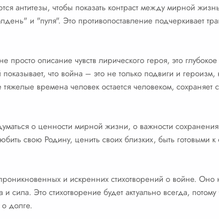
ются антитезы, чтобы показать контраст между мирной жиз
лдень" и "пуля". Это противопоставление подчеркивает траг
не просто описание чувств лирического героя, это глубоко
показывает, что война – это не только подвиги и героизм, н
е тяжелые времена человек остается человеком, сохраняет
думаться о ценности мирной жизни, о важности сохранения 
любить свою Родину, ценить своих близких, быть готовыми
 проникновенных и искренних стихотворений о войне. Оно 
и сила. Это стихотворение будет актуально всегда, потому 
 о долге.