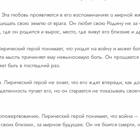
. Эта любовь проявляется в его воспоминаниях о мирной 
щищать свою землю от врага. Он любит свою Родину не за ч
о, где он родился и вырос, место, где живут его близкие и д
 Лирический герой понимает, что уходит на войну и может б
та мысль причиняет ему невыносимую боль. Он прощается
ожет быть в последний раз.
ее. Лирический герой не знает, что его ждет впереди, как д
ленность пугает его, но он старается не показывать своего
амопожертвованию. Лирический герой понимает, что война – 
 своих близких, за мирное будущее. Он не боится смерти, но 