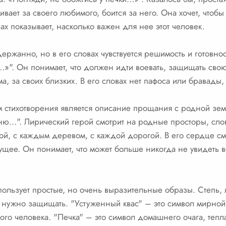
вает за своего любимого, боится за него. Она хочет, чтоб
ах показывает, насколько важен для нее этот человек.
ержанно, но в его словах чувствуется решимость и готовност
…»". Он понимает, что должен идти воевать, защищать свою
ома, за своих близких. В его словах нет пафоса или бравады
стихотворения является описание прощания с родной зем
шню…". Лирический герой смотрит на родные просторы, сло
ой, с каждым деревом, с каждой дорогой. В его сердце с
дущее. Он понимает, что может больше никогда не увидеть вс
пользует простые, но очень выразительные образы. Степь,
 нужно защищать. "Устуженный квас" – это символ мирной
го человека. "Печка" – это символ домашнего очага, тепла