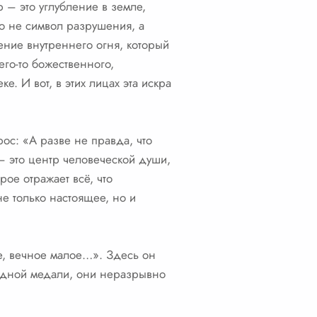
 – это углубление в земле,
то не символ разрушения, а
жение внутреннего огня, который
его-то божественного,
е. И вот, в этих лицах эта искра
рос: «А разве не правда, что
– это центр человеческой души,
рое отражает всё, что
не только настоящее, но и
ое, вечное малое…». Здесь он
 одной медали, они неразрывно