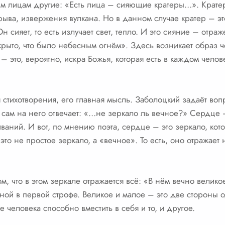
тим лицам другие: «Есть лица – сияющие кратеры…». Кратер
рыва, извержения вулкана. Но в данном случае кратер – э
Он сияет, то есть излучает свет, тепло. И это сияние – отра
крыто, что было небесным огнём». Здесь возникает образ ч
это, вероятно, искра Божья, которая есть в каждом человек
 стихотворения, его главная мысль. Заболоцкий задаёт воп
сам на него отвечает: «…не зеркало ль вечное?» Сердце 
ваний. И вот, по мнению поэта, сердце – это зеркало, кото
это не простое зеркало, а «вечное». То есть, оно отражает 
м, что в этом зеркале отражается всё: «В нём вечно велик
нной в первой строфе. Великое и малое – это две стороны
 человека способно вместить в себя и то, и другое.