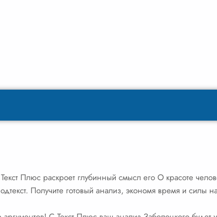
Текст Плюс раскроет глубинный смысл его О красоте челов
одтекст. Получите готовый анализ, экономя время и силы н
 аргументов! С Текст Плюс ваш анализ Заболоцкого будет 