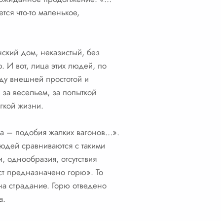
тся что-то маленькое,
нский дом, неказистый, без
. И вот, лица этих людей, по
жду внешней простотой и
ь за весельем, за попыткой
ёгкой жизни.
ица – подобия жалких вагонов…».
людей сравниваются с такими
и, однообразия, отсутствия
т предназначено горю». То
 на страдание. Горю отведено
а.