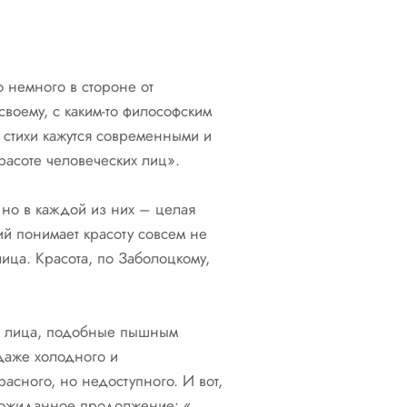
о немного в стороне от
своему, с каким-то философским
 стихи кажутся современными и
расоте человеческих лиц».
 но в каждой из них – целая
ий понимает красоту совсем не
ица. Красота, по Заболоцкому,
ть лица, подобные пышным
 даже холодного и
расного, но недоступного. И вот,
 неожиданное продолжение: «…