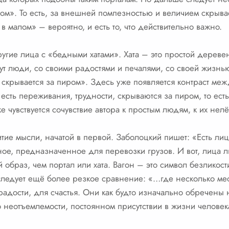
ом». То есть, за внешней помпезностью и величием скрывае
в малом» – вероятно, и есть то, что действительно важно.
угие лица с «бедными хатами». Хата – это простой дереве
ут люди, со своими радостями и печалями, со своей жизнью
а скрывается за пиром». Здесь уже появляется контраст ме
 есть переживания, трудности, скрываются за пиром, то ест
ке чувствуется сочувствие автора к простым людям, к их нел
витие мысли, начатой в первой. Заболоцкий пишет: «Есть л
ютное, предназначенное для перевозки грузов. И вот, лица 
 образ, чем портал или хата. Вагон – это символ безликост
ледует ещё более резкое сравнение: «…где несколько мес
я радости, для счастья. Они как будто изначально обречены
го неотъемлемости, постоянном присутствии в жизни человек