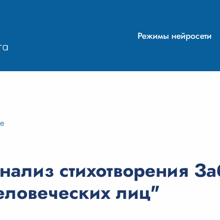
Режимы нейросети
ие
нализ стихотворения За
еловеческих лиц"