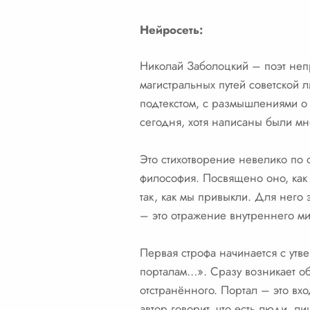
Нейросеть:
Николай Заболоцкий – поэт непро
магистральных путей советской л
подтекстом, с размышлениями о 
сегодня, хотя написаны были мн
Это стихотворение невелико по 
философия. Посвящено оно, как 
так, как мы привыкли. Для него
– это отражение внутреннего ми
Первая строфа начинается с ут
порталам…». Сразу возникает об
отстранённого. Портал – это вхо
автор говорит, что есть люди,