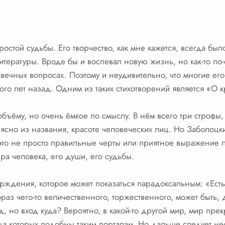
стой судьбы. Его творчество, как мне кажется, всегда был
итературы. Вроде бы и воспевал новую жизнь, но как-то по-
вечных вопросах. Поэтому и неудивительно, что многие его
ого лет назад. Одним из таких стихотворений является «О к
объёму, но очень ёмкое по смыслу. В нём всего три строфы,
ясно из названия, красоте человеческих лиц. Но Заболоцк
 это не просто правильные черты или приятное выражение л
ра человека, его души, его судьбы.
верждения, которое может показаться парадоксальным: «Ес
раз чего-то величественного, торжественного, может быть,
д, но вход куда? Вероятно, в какой-то другой мир, мир прек
 лица которых подобны таким порталам. Но дальше следует