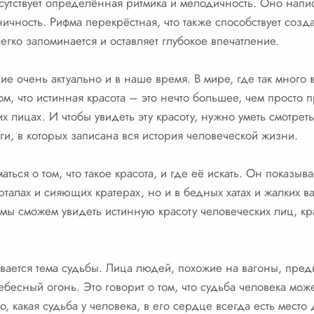
исутствует определённая ритмика и мелодичность. Оно напи
ничность. Рифма перекрёстная, что также способствует соз
егко запоминается и оставляет глубокое впечатление.
ние очень актуально и в наше время. В мире, где так мног
ом, что истинная красота – это нечто большее, чем просто 
х лицах. И чтобы увидеть эту красоту, нужно уметь смотрет
иги, в которых записана вся история человеческой жизни.
ться о том, что такое красота, и где её искать. Он показыва
талах и сияющих кратерах, но и в бедных хатах и жалких ва
да мы сможем увидеть истинную красоту человеческих лиц, кр
вается тема судьбы. Лица людей, похожие на вагоны, пред
бесный огонь. Это говорит о том, что судьба человека може
о, какая судьба у человека, в его сердце всегда есть место 