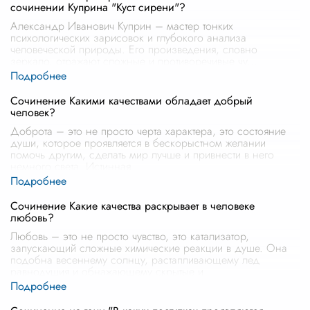
сочинении Куприна "Куст сирени"?
Александр Иванович Куприн – мастер тонких
психологических зарисовок и глубокого анализа
человеческой природы. Его произведения, словно
зеркало, отражают сложные и противоречивые чу
...
Сочинение Какими качествами обладает добрый
человек?
Доброта – это не просто черта характера, это состояние
души, которое проявляется в бескорыстном желании
помочь другим, сделать мир лучше и привнести в него
немного света. Истинная
...
Сочинение Какие качества раскрывает в человеке
любовь?
Любовь – это не просто чувство, это катализатор,
запускающий сложные химические реакции в душе. Она
подобна весеннему солнцу, растапливающему лед
равнодушия и обнажающему скрытые и
...