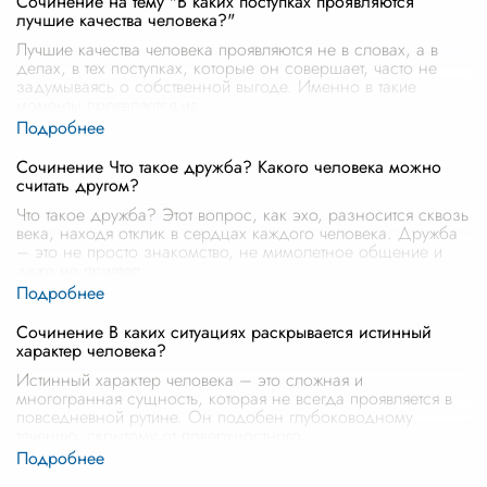
Сочинение на тему "В каких поступках проявляются
лучшие качества человека?"
Лучшие качества человека проявляются не в словах, а в
делах, в тех поступках, которые он совершает, часто не
задумываясь о собственной выгоде. Именно в такие
моменты проявляется ис
...
Сочинение Что такое дружба? Какого человека можно
считать другом?
Что такое дружба? Этот вопрос, как эхо, разносится сквозь
века, находя отклик в сердцах каждого человека. Дружба
– это не просто знакомство, не мимолетное общение и
даже не приятел
...
Сочинение В каких ситуациях раскрывается истинный
характер человека?
Истинный характер человека – это сложная и
многогранная сущность, которая не всегда проявляется в
повседневной рутине. Он подобен глубоководному
течению, скрытому от поверхностного
...