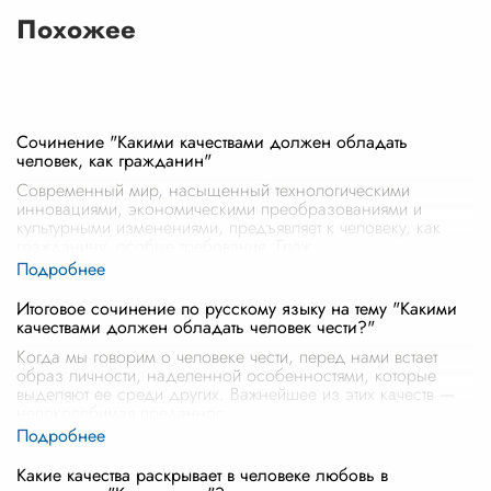
Похожее
Сочинение "Какими качествами должен обладать
человек, как гражданин"
Современный мир, насыщенный технологическими
инновациями, экономическими преобразованиями и
культурными изменениями, предъявляет к человеку, как
гражданину, особые требования. Граж
...
Итоговое сочинение по русскому языку на тему "Какими
качествами должен обладать человек чести?"
Когда мы говорим о человеке чести, перед нами встает
образ личности, наделенной особенностями, которые
выделяют ее среди других. Важнейшее из этих качеств —
непоколебимая преданнос
...
Какие качества раскрывает в человеке любовь в