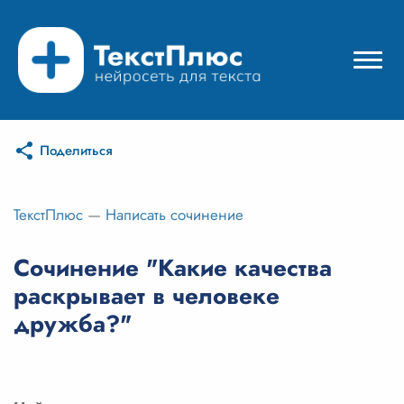
Поделиться
Режимы нейросети
Цены
ТекстПлюс
—
Написать сочинение
Вход
Сочинение "Какие качества
раскрывает в человеке
Вход с Telegram
дружба?"