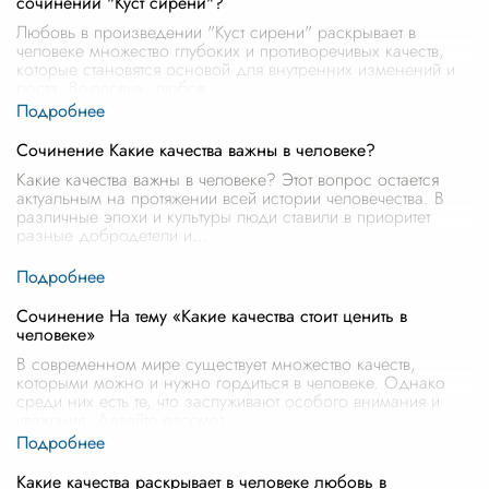
сочинении "Куст сирени"?
Любовь в произведении "Куст сирени" раскрывает в
человеке множество глубоких и противоречивых качеств,
которые становятся основой для внутренних изменений и
роста. Во-первых, любов
...
Сочинение Какие качества важны в человеке?
Какие качества важны в человеке? Этот вопрос остается
актуальным на протяжении всей истории человечества. В
различные эпохи и культуры люди ставили в приоритет
разные добродетели и
...
Сочинение На тему «Какие качества стоит ценить в
человеке»
В современном мире существует множество качеств,
которыми можно и нужно гордиться в человеке. Однако
среди них есть те, что заслуживают особого внимания и
уважения. Давайте рассмот
...
Какие качества раскрывает в человеке любовь в