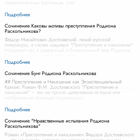
переполненные трагизмом, учат
...
Сочинение Каковы мотивы преступления Родиона
Раскольникова?
Фёдор Михайлович Достоевский, гений русской
литературы, в своем шедевре "Преступление и наказание"
погружает нас в сумрачный и болезненный мир Родиона
Раскольникова, молодого челов
...
Сочинение Бунт Родиона Раскольникова
## Преступление и Наказание как Экзистенциальный
Кризис Роман Ф.М. Достоевского "Преступление и
наказание" – это не просто детективная история или
изображение трагедии социального
...
Сочинение "Нравственные испытания Родиона
Раскольникова"
Роман «Преступление и наказание» Федора Достоевского
– это не просто детективная история о совершенном