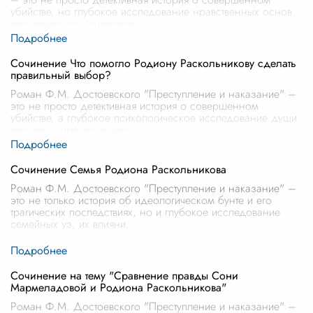
убийстве, но глубокое исследование нравственных основ
человеческого существов
...
Сочинение Что помогло Родиону Раскольникову сделать
правильный выбор?
Роман Ф.М. Достоевского "Преступление и наказание" –
это не просто детективная история о совершенном
убийстве, а глубокое психологическое исследование души
человека, преступившего
...
Сочинение Семья Родиона Раскольникова
Роман Ф.М. Достоевского "Преступление и наказание" –
это не только история об идеологическом бунте и его
трагических последствиях, но и глубокое исследование
семейных уз, их влияни
...
Сочинение на тему "Сравнение правды Сони
Мармеладовой и Родиона Раскольникова"
Роман Ф.М. Достоевского "Преступление и наказание" –