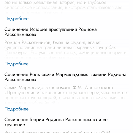
это не только детективная история, но и глубокое
философское исследование, в котором сталкиваются две
противоположные правды, в
...
Сочинение История преступления Родиона
Раскольникова
Родион Раскольников, бывший студент, влачит
существование на грани нищеты в мрачных трущобах
Петербурга. Его умственный голод, амбициозные теории и
болезненное самолюбие контрастир
...
Сочинение Роль семьи Мармеладовых в жизни Родиона
Раскольникова
Семья Мармеладовых в романе Ф.М. Достоевского
«Преступление и наказание» предстает перед читателем не
просто как группа людей, связанных кровными узами, но
как символ глубочайшей н
...
Сочинение Теория Родиона Раскольникова и ее
крушение
Родион Раскольников, главный герой романа Ф.М.