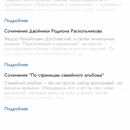
Достоевского «Преступление и наказание», – сложная и
противоречивая личность, одержимая идеей, которая в
конечном итоге приводит его
...
Сочинение Двойники Родиона Раскольникова
Фёдор Михайлович Достоевский, в своём гениальном
романе "Преступление и наказание", не просто
рассказывает историю убийства и его последствий. Он
создаёт сложную психологическую др
...
Сочинение "По страницам семейного альбома"
Семейный альбом – это не просто набор фотографий, это
машина времени. Открываешь его, и вот ты уже снова
маленький, держишь маму за руку, а вокруг пахнет
бабушкиными пирогами. Или
...