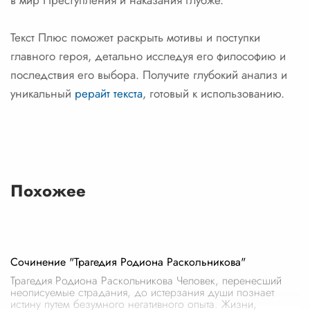
в мир Преступления и наказания глубже.
Текст Плюс поможет раскрыть мотивы и поступки
главного героя, детально исследуя его философию и
последствия его выбора. Получите глубокий анализ и
уникальный
рерайт текста
, готовый к использованию.
Похожее
Сочинение "Трагедия Родиона Раскольникова"
Трагедия Родиона Раскольникова Человек, перенесший
неописуемые страдания, до истерзания души познает
истину путем безумного негативного опыта. Жизни,