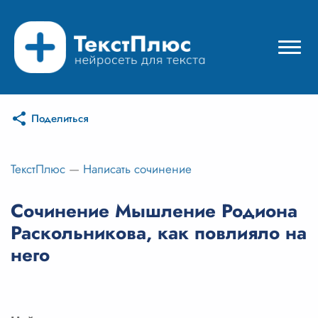
Поделиться
Режимы нейросети
Цены
ТекстПлюс
—
Написать сочинение
Вход
Сочинение Мышление Родиона
Раскольникова, как повлияло на
Вход с Telegram
него