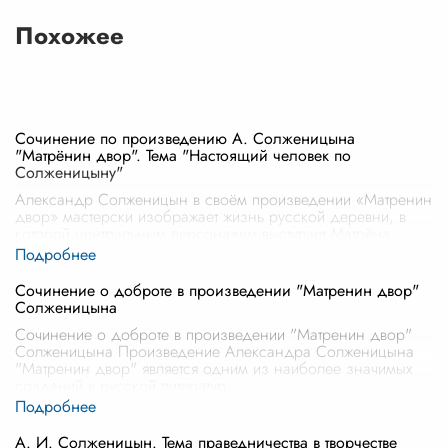
Похожее
Сочинение по произведению А. Солженицына
"Матрёнин двор". Тема "Настоящий человек по
Солженицыну"
Александр Солженицын в своём произведении «Матренин
двор» мастерски изображает жизнь русской деревни, в
которой центральным персонажем выступает Матрёна
Васильевна. Рассуждая о «на
...
Сочинение о доброте в произведении "Матренин двор"
Солженицына
Сочинение о доброте в произведении "Матренин двор"
Солженицына Произведение Александра Солженицына
"Матренин двор" является одним из наиболее значимых
созданий в русской литератур
...
А. И. Солженицын. Тема праведничества в творчестве