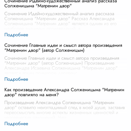
Сочинение Идейно-художественный анализ рассказа
Солженицына "Матренин двор"
Сочинение Идейно-художественный анализ рассказа
Солженицына "Матренин двор" Рассказ Александра
Солженицына "Матренин двор" является одним из его
наиболее значимых произведений, в
...
Сочинение Главные идеи и смысл автора произведения
"Матренин двор" (автор Солженицын)
Сочинение Главные идеи и смысл автора произведения
"Матренин двор" (автор Солженицын) Произведение
Александра Исаевича Солженицына "Матренин двор"
является ярким примером деревенс
...
Как произведение Александра Солженицына "Матренин
двор" повлияло на меня?
Произведение Александра Солженицына "Матренин
двор" оставило неизгладимый след в моей душе, заставив
переосмыслить многие аспекты жизненных ценностей и
человеческих отношений. Чита
...