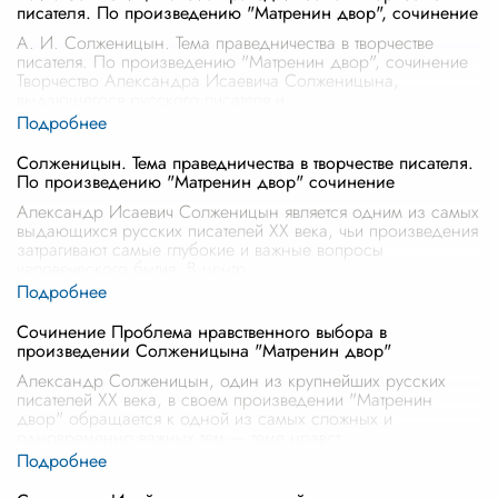
писателя. По произведению "Матренин двор", сочинение
А. И. Солженицын. Тема праведничества в творчестве
писателя. По произведению "Матренин двор", сочинение
Творчество Александра Исаевича Солженицына,
выдающегося русского писателя и
...
Солженицын. Тема праведничества в творчестве писателя.
По произведению "Матренин двор" сочинение
Александр Исаевич Солженицын является одним из самых
выдающихся русских писателей XX века, чьи произведения
затрагивают самые глубокие и важные вопросы
человеческого бытия. В центр
...
Сочинение Проблема нравственного выбора в
произведении Солженицына "Матренин двор"
Александр Солженицын, один из крупнейших русских
писателей XX века, в своем произведении "Матренин
двор" обращается к одной из самых сложных и
одновременно важных тем — теме нравст
...