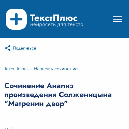
Поделиться
Режимы нейросети
Цены
ТекстПлюс
—
Написать сочинение
Вход
Сочинение Анализ
произведения Солженицына
Вход с Telegram
"Матренин двор"