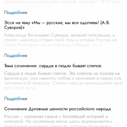
простирается на более трех столетий, начиная с 1613 года,
когда Михаил Фёдорович в
...
Эссе на тему «Мы – русские, мы все одолеем! (А.В.
Суворов)»
Александр Васильевич Суворов, великий полководец и
стратег, навсегда оставил свой след в истории России не
только благодаря своим военным победам, но и
благодаря своим высказывания
...
Тема сочинение: сердце в людях бывает слепое
Сердце в людях бывает слепое. Эта слепота не похожа на
физическую; она намного глубже и проникает в самую суть
человеческой природы. Слепое сердце прокладывает свой
путь через жизн
...
Сочинение Духовные ценности российского народа
Россия – огромная страна с богатейшей историей и
культурой. На протяжении веков здесь формировались
уникальные духовные ценности, которые объединяют