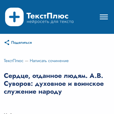
Поделиться
Режимы нейросети
Цены
ТекстПлюс
—
Написать сочинение
Вход
Сердце, отданное людям. А.В.
Суворов: духовное и воинское
Вход с Telegram
служение народу