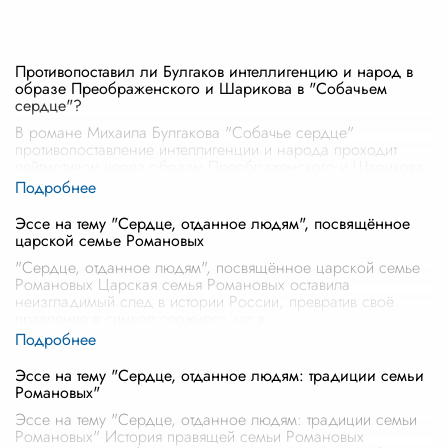
Противопоставил ли Булгаков интеллигенцию и народ в
образе Преображенского и Шарикова в "Собачьем
сердце"?
В романе Михаила Булгакова "Собачье сердце"
противопоставление интеллигенции и народа проходит
лейтмотивом через образы Преображенского и Шарикова.
Профессор Преображенский, уважае
...
Эссе на тему "Сердце, отданное людям", посвящённое
царской семье Романовых
"Сердце, отданное людям", посвящённое царской семье
Романовых Царская семья Романовых оставила
неизгладимый след в истории России, превратив своё
правление в символ сложного, но в
...
Эссе на тему "Сердце, отданное людям: традиции семьи
Романовых"
Эссе на тему "Сердце, отданное людям: традиции семьи
Романовых" История правящей семьи Романовых