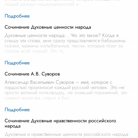
людей разных национальностей и
...
Сочинение Духовные ценности народа
Духовные ценности народа… Что это такое? Когда я
слышу эти слова, мне сразу представляются бабушкины
сказки, мамины колыбельные, песни, которые поют за
столом всей семьей. Это то,
...
Сочинение А.В. Суворов
Александр Васильевич Суворов – имя, которое с
гордостью произносит каждый русский человек. Это не
просто великий полководец, не знавший поражений, это
символ мужества, отваги и без
...
Сочинение Духовные нравственности российского
народа
Духовные и нравственные ценности российского народа