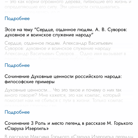
– это как корни огромного дерева, питающие его жизнь и
определяющие его силу. Эти ценности складывались
веками, передаваясь из п
...
Эссе на тему "Сердце, отданное людям. А. В. Суворов:
духовное и воинское служение народу"
Сердце, отданное людям. Александр Васильевич
Суворов: духовное и воинское служение народу.
Александр Васильевич Суворов… Одно имя вызывает в
памяти картины блистательных побед, бес
...
Сочинение Духовные ценности российского народа:
философские примеры
Духовные ценности… Что это такое и почему о них так
много говорят? Мне кажется, это как компас, который
помогает нам не сбиться с пути в жизни. Только компас
показывает стороны све
...
Сочинение 3 Роль и место легенд в рассказе М. Горького
«Старуха Изергиль»
В рассказе Максима Горького «Старуха Изергиль» легенды