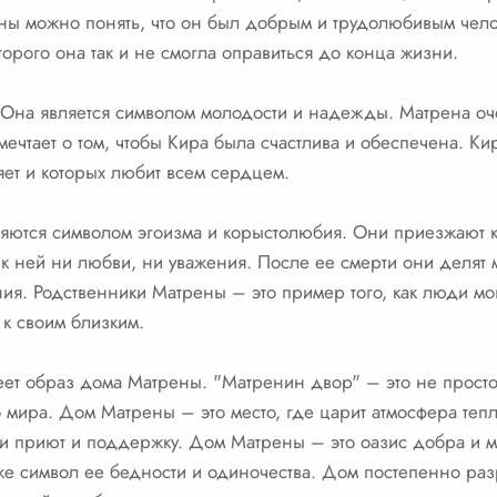
ны можно понять, что он был добрым и трудолюбивым челов
орого она так и не смогла оправиться до конца жизни.
Она является символом молодости и надежды. Матрена оче
мечтает о том, чтобы Кира была счастлива и обеспечена. Ки
ет и которых любит всем сердцем.
ются символом эгоизма и корыстолюбия. Они приезжают к 
 к ней ни любви, ни уважения. После ее смерти они делят
я. Родственники Матрены – это пример того, как люди мог
к своим близким.
ет образ дома Матрены. "Матренин двор" – это не просто 
 мира. Дом Матрены – это место, где царит атмосфера тепл
ти приют и поддержку. Дом Матрены – это оазис добра и 
е символ ее бедности и одиночества. Дом постепенно раз