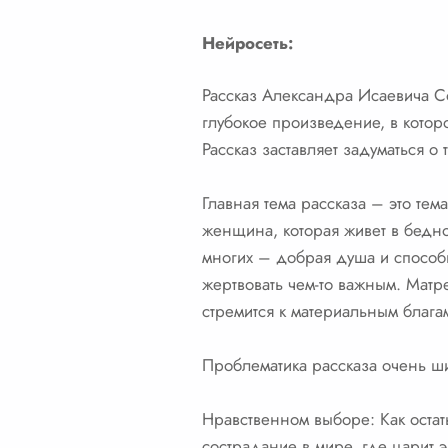
Нейросеть:
Рассказ Александра Исаевича С
глубокое произведение, в котор
Рассказ заставляет задуматься о
Главная тема рассказа – это те
женщина, которая живет в беднос
многих – добрая душа и способн
жертвовать чем-то важным. Матр
стремится к материальным блага
Проблематика рассказа очень ш
Нравственном выборе: Как остат
сострадание в мире, где царит э