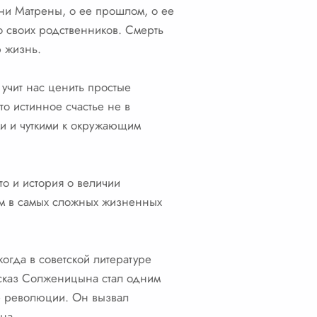
зни Матрены, о ее прошлом, о ее
 своих родственников. Смерть
ю жизнь.
 учит нас ценить простые
то истинное счастье не в
ми и чуткими к окружающим
то и история о величии
ком в самых сложных жизненных
огда в советской литературе
ссказ Солженицына стал одним
е революции. Он вызвал
на.