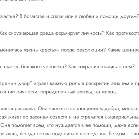
частье? В богатстве и славе или в любви и помощи другим
Как окружающая среда формирует личность? Как противост
зменилась жизнь крестьян после революции? Какие ценнос
ь смерть близкого человека? Как сохранить память о нем?
атренин двор" играет важную роль в раскрытии этих тем и
ый тип личности, определенный взгляд на жизнь.
ероиня рассказа. Она является воплощением добра, милос
рая живет по законам совести и не стремится к материальны
Она помогает всем, кто нуждается в ее помощи, даже если
азывать, всегда готова поделиться последним. Ее дом – это