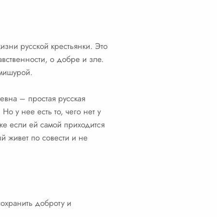
зни русской крестьянки. Это
вственности, о добре и зле.
 мишурой.
ьевна – простая русская
о у нее есть то, чего нет у
же если ей самой приходится
й живет по совести и не
сохранить доброту и