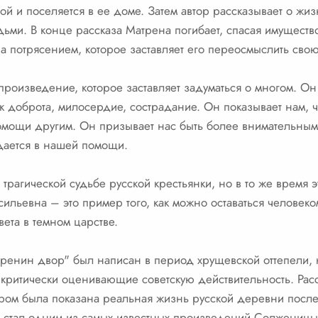
ой и поселяется в ее доме. Затем автор рассказывает о жи
ми. В конце рассказа Матрена погибает, спасая имущество
а потрясением, которое заставляет его переосмыслить сво
произведение, которое заставляет задуматься о многом. Он
к доброта, милосердие, сострадание. Он показывает нам, ч
 помощи другим. Он призывает нас быть более внимательны
дается в нашей помощи.
 трагической судьбе русской крестьянки, но в то же время э
сильевна – это пример того, как можно оставаться челове
вета в темном царстве.
атренин двор" был написан в период хрущевской оттепели, к
, критически оценивающие советскую действительность. Ра
ором была показана реальная жизнь русской деревни посл
 стал одним из самых известных произведений Солженицы