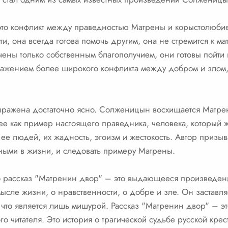
 это конфликт между праведностью Матрены и корыстолюб
и, она всегда готова помочь другим, она не стремится к ма
ены только собственным благополучием, они готовы пойти 
отражением более широкого конфликта между добром и злом
выражена достаточно ясно. Солженицын восхищается Матре
ее как пример настоящего праведника, человека, который жи
е людей, их жадность, эгоизм и жестокость. Автор призыва
ными в жизни, и следовать примеру Матрены.
то рассказ "Матренин двор" – это выдающееся произведени
сле жизни, о нравственности, о добре и зле. Он заставляет
 что является лишь мишурой. Рассказ "Матренин двор" – э
 читателя. Это история о трагической судьбе русской крест