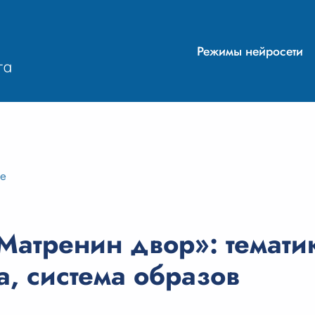
Режимы нейросети
ие
Матренин двор»: темати
, система образов