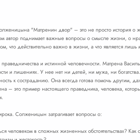
олженицына "Матренин двор" – это не просто история о жи
ом автор поднимает важные вопросы о смысле жизни, о нра
 том, что действительно важно в жизни, а что является лишь
ма праведничества и истинной человечности. Матрена Васил
ти и лишениях. У нее нет ни детей, ни мужа, ни богатства. Н
ость к состраданию. Она всегда готова помочь другим, да
ена – это пример настоящего праведника, человека, которы
м.
ирока. Солженицын затрагивает вопросы о:
ься человеком в сложных жизненных обстоятельствах? Как 
гоизм и жестокость?