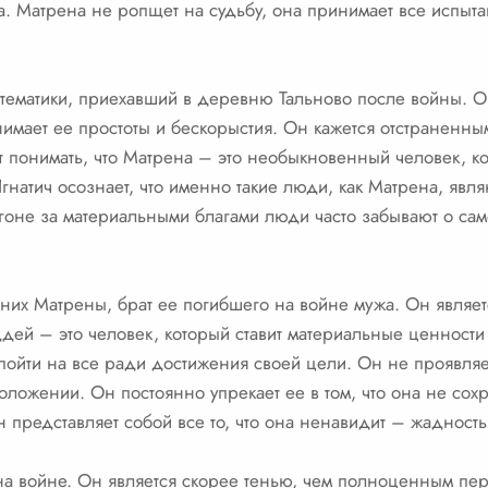
та. Матрена не ропщет на судьбу, она принимает все испыта
математики, приехавший в деревню Тальново после войны. 
имает ее простоты и бескорыстия. Он кажется отстраненн
 понимать, что Матрена – это необыкновенный человек, к
гнатич осознает, что именно такие люди, как Матрена, явл
огоне за материальными благами люди часто забывают о са
х Матрены, брат ее погибшего на войне мужа. Он являет
дей – это человек, который ставит материальные ценност
ойти на все ради достижения своей цели. Он не проявляет
положении. Он постоянно упрекает ее в том, что она не со
представляет собой все то, что она ненавидит – жадность,
а войне. Он является скорее тенью, чем полноценным пе