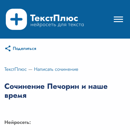
Поделиться
Режимы нейросети
Цены
ТекстПлюс
—
Написать сочинение
Вход
Сочинение Печорин и наше
время
Вход с Telegram
Нейросеть: