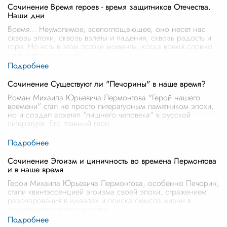
Сочинение Время героев - время защитников Отечества.
Наши дни
Время… Неумолимое, всепоглощающее, оно несет нас
сквозь эпохи, сквозь взлеты и падения, сквозь радость и
горе. Но есть в этом потоке моменты, когда время словно
сжимается, концентр
...
Сочинение Существуют ли "Печорины" в наше время?
Роман Михаила Юрьевича Лермонтова "Герой нашего
времени" стал не просто литературным памятником эпохи,
но и создал архетип "лишнего человека" в русской
литературе. Его главный геро
...
Сочинение Эгоизм и циничность во времена Лермонтова
и в наше время
Герои Михаила Юрьевича Лермонтова, особенно Печорин,
стали квинтэссенцией эгоизма своей эпохи, отражением
разочарования в идеалах и поиска смысла жизни в
индивидуалистических устре
...