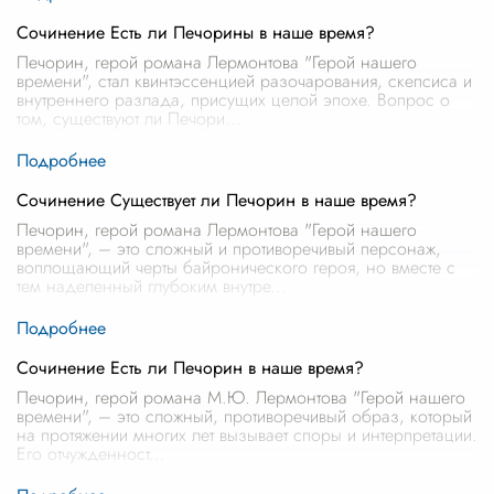
Сочинение Есть ли Печорины в наше время?
Печорин, герой романа Лермонтова "Герой нашего
времени", стал квинтэссенцией разочарования, скепсиса и
внутреннего разлада, присущих целой эпохе. Вопрос о
том, существуют ли Печори
...
Сочинение Существует ли Печорин в наше время?
Печорин, герой романа Лермонтова "Герой нашего
времени", – это сложный и противоречивый персонаж,
воплощающий черты байронического героя, но вместе с
тем наделенный глубоким внутре
...
Сочинение Есть ли Печорин в наше время?
Печорин, герой романа М.Ю. Лермонтова "Герой нашего
времени", – это сложный, противоречивый образ, который
на протяжении многих лет вызывает споры и интерпретации.
Его отчужденност
...