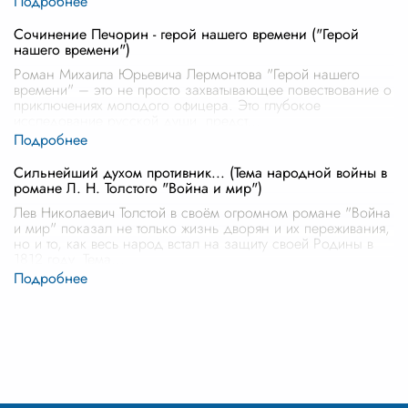
Сочинение Печорин - герой нашего времени ("Герой
нашего времени")
Роман Михаила Юрьевича Лермонтова "Герой нашего
времени" – это не просто захватывающее повествование о
приключениях молодого офицера. Это глубокое
исследование русской души, предст
...
Сильнейший духом противник... (Тема народной войны в
романе Л. Н. Толстого "Война и мир")
Лев Николаевич Толстой в своём огромном романе "Война
и мир" показал не только жизнь дворян и их переживания,
но и то, как весь народ встал на защиту своей Родины в
1812 году. Тема
...