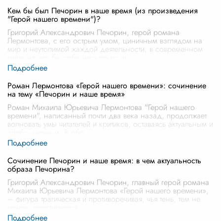
Кем бы был Печорин в наше время (из произведения
"Герой нашего времени")?
Григорий Александрович Печорин, герой романа
Лермонтова, с его острым умом, циничным взглядом на
мир и неутолимой жаждой деятельности, в современном
мире нашел бы себе несколько ин
...
Роман Лермонтова «Герой нашего времени»: сочинение
на тему «Печорин и наше время»
Роман Михаила Юрьевича Лермонтова "Герой нашего
времени", написанный почти два века назад, продолжает
волновать умы читателей и критиков, оставаясь актуальным и
злободневным. В обр
...
Сочинение Печорин и наше время: в чем актуальность
образа Печорина?
Григорий Александрович Печорин, главный герой романа
Михаила Юрьевича Лермонтова «Герой нашего времени»,
– фигура трагическая и противоречивая, чья тень, тем не
менее, простирается
...