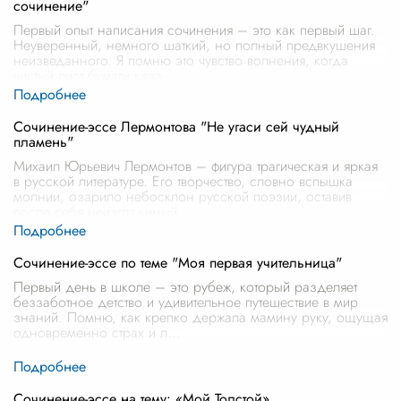
сочинение"
Первый опыт написания сочинения – это как первый шаг.
Неуверенный, немного шаткий, но полный предвкушения
неизведанного. Я помню это чувство волнения, когда
чистый лист бумаги каза
...
Сочинение-эссе Лермонтова "Не угаси сей чудный
пламень"
Михаил Юрьевич Лермонтов – фигура трагическая и яркая
в русской литературе. Его творчество, словно вспышка
молнии, озарило небосклон русской поэзии, оставив
после себя неизгладимый
...
Сочинение-эссе по теме "Моя первая учительница"
Первый день в школе – это рубеж, который разделяет
беззаботное детство и удивительное путешествие в мир
знаний. Помню, как крепко держала мамину руку, ощущая
одновременно страх и л
...
Сочинение-эссе на тему: «Мой Толстой»