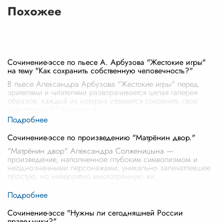
Похожее
Сочинение-эссе по пьесе А. Арбузова "Жестокие игры"
на тему "Как сохранить собственную человечность?"
В пьесе Александра Арбузова "Жестокие игры" перед
зрителями и читателями разворачивается целая галерея
образов, каждый из которых стремится сохранить свое
уникальное "я" в жестоком
...
Сочинение-эссе по произведению "Матрёнин двор."
"Матрёнин двор" Александра Солженицына —
произведение, наполненное глубоким символизмом и
неоднозначными персонажами, уникально запечатлевшее
простую, но невероятно многогранную жи
...
Сочинение-эссе "Нужны ли сегодняшней России
праведники?"