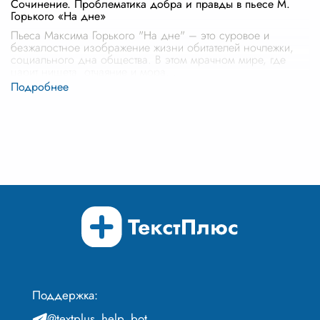
Сочинение. Проблематика добра и правды в пьесе М.
Горького «На дне»
Пьеса Максима Горького "На дне" – это суровое и
безжалостное изображение жизни обитателей ночлежки,
социального дна общества. В этом мрачном мире, где
царит нищета, отчаяние и мора
...
Поддержка:
@textplus_help_bot