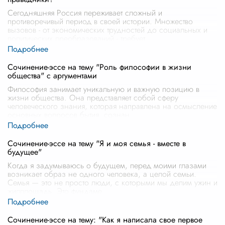
Сегодняшняя Россия переживает сложный и
противоречивый период в своей истории. Множество
вызовов - от экономических трудностей до социальных и
политических преобразований - требует
...
Сочинение-эссе на тему "Роль философии в жизни
общества" с аргументами
Философия занимает уникальную и важную позицию в
жизни общества. Она представляет собой сферу
человеческого знания, которая направлена на осмысление
основных вопросов бытия, сознан
...
Сочинение-эссе на тему "Я и моя семья - вместе в
будущее"
Когда я задумываюсь о будущем, перед моими глазами
возникает образ не одного человека, а целой семьи.
Семья — это не просто люди, с которыми мы делим ужин и
жилплощадь. Это фундаме
...
Сочинение-эссе на тему: "Как я написала свое первое