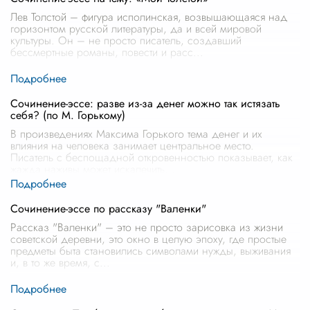
Лев Толстой – фигура исполинская, возвышающаяся над
горизонтом русской литературы, да и всей мировой
культуры. Он – не просто писатель, создавший
бессмертные романы, повести и расс
...
Сочинение-эссе: разве из-за денег можно так истязать
себя? (по М. Горькому)
В произведениях Максима Горького тема денег и их
влияния на человека занимает центральное место.
Писатель с беспощадной откровенностью показывает, как
жажда наживы может искалечить
...
Сочинение-эссе по рассказу "Валенки"
Рассказ "Валенки" – это не просто зарисовка из жизни
советской деревни, это окно в целую эпоху, где простые
предметы быта становились символами нужды, выживания
и, в то же время, с
...