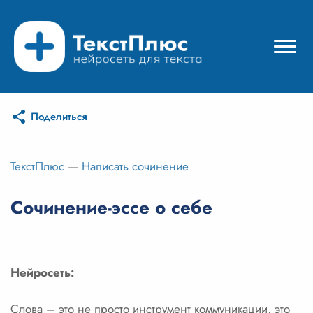
Поделиться
Режимы нейросети
Цены
ТекстПлюс
—
Написать сочинение
Вход
Сочинение-эссе о себе
Вход с Telegram
Нейросеть:
Слова – это не просто инструмент коммуникации, это