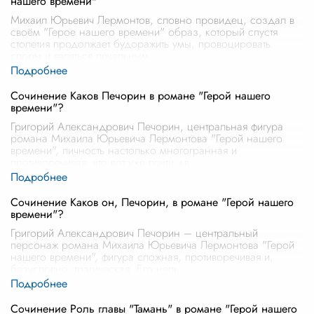
нашего времени"
Михаил Юрьевич Лермонтов, словно провидец, создал в
своём "Герое нашего времени" образ, который спустя
столетия продолжает будоражить умы, провоцировать
споры и являться печальным
...
Сочинение Каков Печорин в романе "Герой нашего
времени"?
Григорий Александрович Печорин, центральная фигура
романа Михаила Юрьевича Лермонтова "Герой нашего
времени", личность настолько многогранная и
противоречивая, что вот уже почти дв
...
Сочинение Каков он, Печорин, в романе "Герой нашего
времени"?
Григорий Александрович Печорин – центральный
персонаж романа Михаила Юрьевича Лермонтова "Герой
нашего времени", фигура сложная, противоречивая и,
безусловно, трагическая. Его нель
...
Сочинение Роль главы "Тамань" в романе "Герой нашего