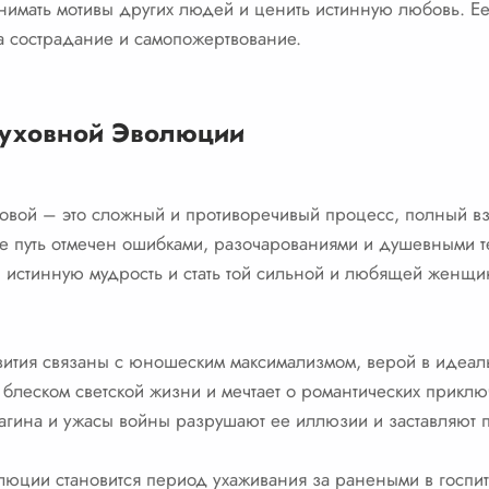
нимать мотивы других людей и ценить истинную любовь. Ее
 сострадание и самопожертвование.
Духовной Эволюции
овой – это сложный и противоречивый процесс, полный вз
ее путь отмечен ошибками, разочарованиями и душевными 
 истинную мудрость и стать той сильной и любящей женщин
вития связаны с юношеским максимализмом, верой в идеал
блеском светской жизни и мечтает о романтических прикл
рагина и ужасы войны разрушают ее иллюзии и заставляют 
люции становится период ухаживания за ранеными в госпит