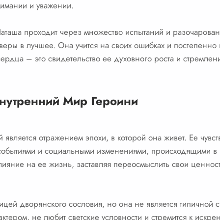
нимании и уважении.
аташа проходит через множество испытаний и разочаровани
 веры в лучшее. Она учится на своих ошибках и постепенн
ердца – это свидетельство ее духовного роста и стремле
нутренний Мир Героини
 является отражением эпохи, в которой она живет. Ее чувс
 событиями и социальными изменениями, происходящими в Р
лияние на ее жизнь, заставляя переосмыслить свои ценнос
ицей дворянского сословия, но она не является типичной 
тером, не любит светские условности и стремится к искре