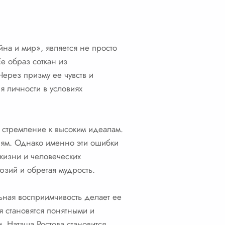
на и мир», является не просто
е образ соткан из
Через призму ее чувств и
 личности в условиях
 стремление к высоким идеалам.
иям. Однако именно эти ошибки
 жизни и человеческих
юзий и обретая мудрость.
ная восприимчивость делает ее
я становятся понятными и
, Наташа Ростова становится