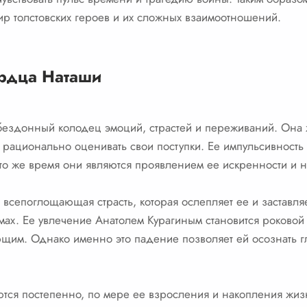
р толстовских героев и их сложных взаимоотношений.
рдца Наташи
ездонный колодец эмоций, страстей и переживаний. Она жи
 рационально оценивать свои поступки. Ее импульсивность 
о же время они являются проявлением ее искренности и н
всепоглощающая страсть, которая ослепляет ее и заставля
ах. Ее увлечение Анатолем Курагиным становится роковой 
ющим. Однако именно это падение позволяет ей осознать гл
тся постепенно, по мере ее взросления и накопления жизн