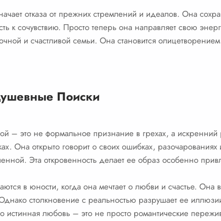
ачает отказа от прежних стремлений и идеалов. Она сохра
ть к сочувствию. Просто теперь она направляет свою энер
очной и счастливой семьи. Она становится олицетворением
Душевные Поиски
й – это не формальное признание в грехах, а искренний ра
х. Она открыто говорит о своих ошибках, разочарованиях 
енной. Эта откровенность делает ее образ особенно прив
тся в юности, когда она мечтает о любви и счастье. Она 
 Однако столкновение с реальностью разрушает ее иллюзии
то истинная любовь – это не просто романтические пережи