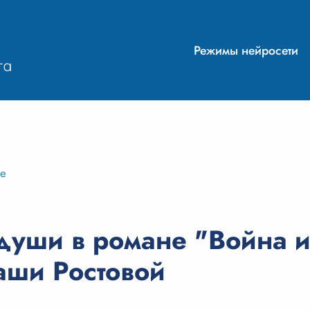
Режимы нейросети
ие
души в романе "Война и
аши Ростовой