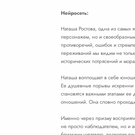
Нейросеть:
Наташа Ростова, одна из самых 
персонажем, но и своеобразным
противоречий, ошибок и стремле
переживаний мы видим не тольк
исторических потрясений и мор
Наташа воплощает в себе юноше
Ее душевные порывы искренни и
становятся важными этапами ее 
отношений. Она словно проходит
Именно через призму восприяти
не просто наблюдателем, но и а
близкими читателю, позволяя по