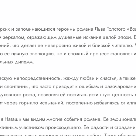
ярких и запоминающихся героинь романа Льва Толстого «Вой
 зеркалом, отражающим душевные искания целой эпохи. Е
ний, что делает ее невероятно живой и близкой читателю. 
о ее личную эволюцию, но и сложный процесс становления
альных дилемм.
скую непосредственность, жажду любви и счастья, а также
 спонтанны, что часто приводит к ошибкам и разочарован
духовного роста, позволяя ей постигать истинную ценность
 через горнило испытаний, постепенно избавляясь от илл
я Наташи мы видим многие события романа. Ее эмоциональ
ктивным участником происходящего. Ее радости и страдани
чувствовать пульс времени и трагедию войны. Таким образом