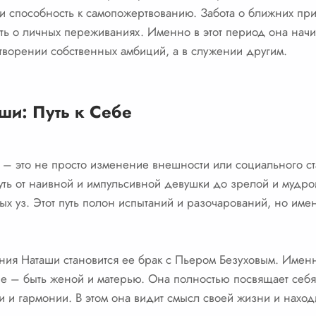
и способность к самопожертвованию. Забота о ближних пр
ть о личных переживаниях. Именно в этот период она начи
етворении собственных амбиций, а в служении другим.
и: Путь к Себе
 это не просто изменение внешности или социального стат
уть от наивной и импульсивной девушки до зрелой и муд
ых уз. Этот путь полон испытаний и разочарований, но име
я Наташи становится ее брак с Пьером Безуховым. Имен
е – быть женой и матерью. Она полностью посвящает себя 
и и гармонии. В этом она видит смысл своей жизни и наход