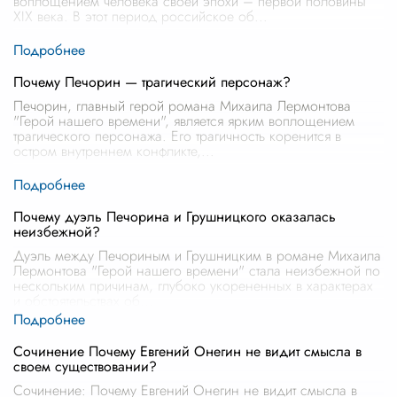
воплощением человека своей эпохи – первой половины
XIX века. В этот период российское об
...
Почему Печорин — трагический персонаж?
Печорин, главный герой романа Михаила Лермонтова
"Герой нашего времени", является ярким воплощением
трагического персонажа. Его трагичность коренится в
остром внутреннем конфликте,
...
Почему дуэль Печорина и Грушницкого оказалась
неизбежной?
Дуэль между Печориным и Грушницким в романе Михаила
Лермонтова "Герой нашего времени" стала неизбежной по
нескольким причинам, глубоко укорененных в характерах
и обстоятельствах об
...
Сочинение Почему Евгений Онегин не видит смысла в
своем существовании?
Сочинение: Почему Евгений Онегин не видит смысла в