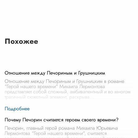
Похожее
Отношение между Печориным и Грушницким
Отношение между Печориным и Грушницким в романе
"Герой нашего времени" Михаила Лермонтова
представляет собой сложный, амбивалентный и во многом
трагичный сюжетный элемент, раскрыва
...
Почему Печорин считается героем своего времени?
Печорин, главный герой романа Михаила Юрьевича
Лермонтова "Герой нашего времени", считается