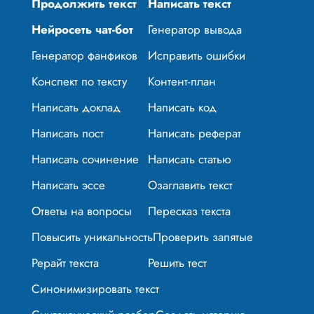
Продолжить текст
Написать текст
Нейросеть чат-бот
Генератор вывода
Генератор фанфиков
Исправить ошибки
Конспект по тексту
Контент-план
Написать доклад
Написать код
Написать пост
Написать реферат
Написать сочинение
Написать статью
Написать эссе
Озаглавить текст
Ответы на вопросы
Пересказ текста
Повысить уникальность
Проверить запятые
Рерайт текста
Решить тест
Синонимизировать текст