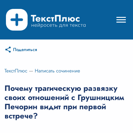
Поделиться
Режимы нейросети
Цены
ТекстПлюс
—
Написать сочинение
Вход
Почему трагическую развязку
своих отношений с Грушницким
Вход с Telegram
Печорин видит при первой
встрече?