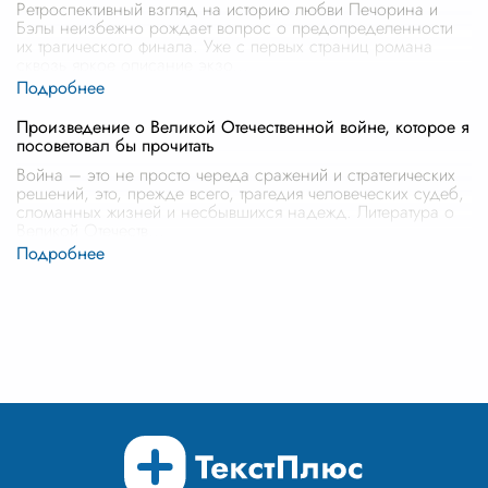
Ретроспективный взгляд на историю любви Печорина и
Бэлы неизбежно рождает вопрос о предопределенности
их трагического финала. Уже с первых страниц романа
сквозь яркое описание экзо
...
Произведение о Великой Отечественной войне, которое я
посоветовал бы прочитать
Война – это не просто череда сражений и стратегических
решений, это, прежде всего, трагедия человеческих судеб,
сломанных жизней и несбывшихся надежд. Литература о
Великой Отечеств
...