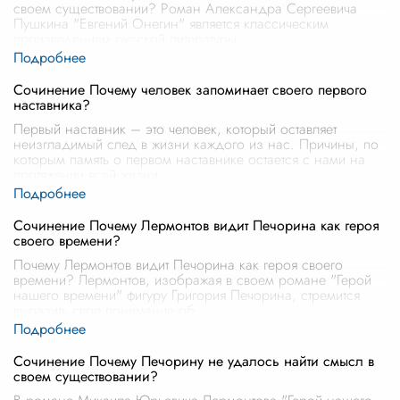
своем существовании? Роман Александра Сергеевича
Пушкина "Евгений Онегин" является классическим
произведением русской литературы
...
Сочинение Почему человек запоминает своего первого
наставника?
Первый наставник – это человек, который оставляет
неизгладимый след в жизни каждого из нас. Причины, по
которым память о первом наставнике остается с нами на
протяжении всей жизни,
...
Сочинение Почему Лермонтов видит Печорина как героя
своего времени?
Почему Лермонтов видит Печорина как героя своего
времени? Лермонтов, изображая в своем романе "Герой
нашего времени" фигуру Григория Печорина, стремится
выразить свое понимание об
...
Сочинение Почему Печорину не удалось найти смысл в
своем существовании?