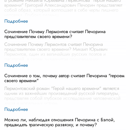
В романе Михаила Юрьевича Лермонтова "Герой нашего
времени" Григорий Александрович Печорин представляет
собой образ, который воплощает в себе черты лишнего
человека. Глубоко размыш
...
Сочинение Почему Лермонтов считает Печорина
представителем своего времени?
Сочинение Почему Лермонтов считает Печорина
представителем своего времени? Михаил Юрьевич
Лермонтов, один из величайших русских поэтов и
писателей, в своем знаменитом произведении
...
Сочинение о том, почему автор считает Печорина "героем
своего времени"
Лермонтовский роман "Герой нашего времени" является
одним из важнейших произведений русской литературы,
представляя собой глубокое исследование человеческой
души и моральных устрем
...
Можно ли, наблюдая отношения Печорина с Бэлой,
предвидеть трагическую развязку, и почему?