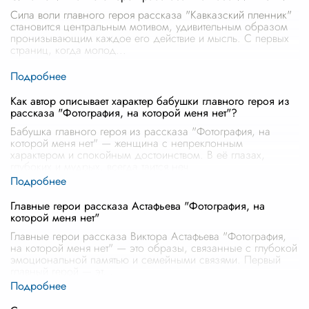
Сила воли главного героя рассказа "Кавказский пленник"
становится центральным мотивом, удивительным образом
пронизывающим каждое его действие и мысль. С первых
страниц, когда молод
...
Как автор описывает характер бабушки главного героя из
рассказа "Фотография, на которой меня нет"?
Бабушка главного героя из рассказа "Фотография, на
которой меня нет" — женщина с непреклонным
характером и спокойным достоинством. В её глазах,
глубоких и мудрых, всегда таится неч
...
Главные герои рассказа Астафьева "Фотография, на
которой меня нет"
Главные герои рассказа Виктора Астафьева "Фотография,
на которой меня нет" — это образы, связанные с глубокой
эмоциональной памятью и семейными связями. Первый
главный герой — эт
...