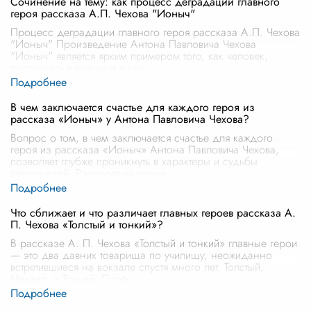
Сочинение на тему: как процесс деградации главного
героя рассказа А.П. Чехова "Ионыч"
Процесс деградации главного героя рассказа А.П. Чехова
"Ионыч" Произведение Антона Павловича Чехова
"Ионыч" является ярким примером того, как человек,
погружаясь в рутину и теряя
...
В чем заключается счастье для каждого героя из
рассказа «Ионыч» у Антона Павловича Чехова?
Вопрос о том, в чем заключается счастье для каждого
героя из рассказа «Ионыч» Антона Павловича Чехова,
позволяет глубже проникнуть в характеры и судьбы
персонажей. Рассмотрим ключе
...
Что сближает и что различает главных героев рассказа А.
П. Чехова «Толстый и тонкий»?
В рассказе А. П. Чехова «Толстый и тонкий» главные герои
— это два давних товарища по училищу, неожиданно
встретившиеся на вокзале спустя много лет. Толстый,
Михаил, и Тонкий, Порф
...