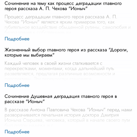
Сочинение на тему как процесс деградации главного
героя рассказа А. П. Чехова "Ионыч"
Процесс деградации главного героя рассказа А. П.
Чехова "Ионыч" является ярким примером того, как
губительное воздействие обыденной рутины, самолюбия и
безразличия к собственным ид
...
Жизненный выбор главного героя из рассказа "Дороги,
которые мы выбираем"
Каждый человек в своей жизни сталкивается с
перекрестками, моментами, когда дальнейший путь
разветвляется, предлагая различные возможности и
перспективы. Эти перекрестки становятся
...
Сочинение Душевная деградация главного героя в
рассказе "Ионыч"
В рассказе Антона Павловича Чехова "Ионыч" перед нами
разворачивается печальная история доктора Дмитрия
Ионыча Старцева, человека, который в начале своего пути
был полон надежд и с
...