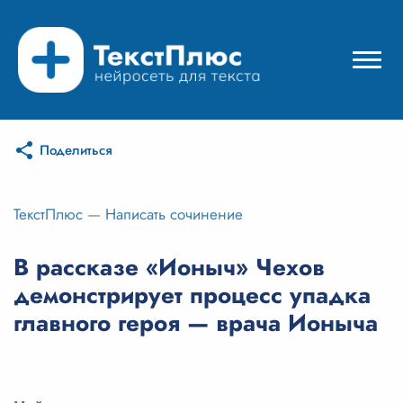
Поделиться
Режимы нейросети
Цены
ТекстПлюс
—
Написать сочинение
Вход
В рассказе «Ионыч» Чехов
демонстрирует процесс упадка
Вход с Telegram
главного героя — врача Ионыча