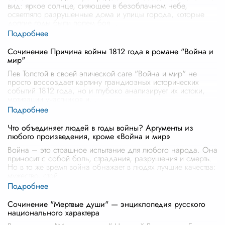
вид: яркое солнце, сияющее в безоблачном небе,
осветляло разрушенные дома и улицы города, которые
долгие годы были полем боя.
...
Сочинение Причина войны 1812 года в романе "Война и
мир"
Лев Толстой в своей эпической саге "Война и мир" не
просто воссоздает картину грандиозных исторических
событий 1812 года, но и глубоко анализирует их истоки,
мотивации участников и
...
Что объединяет людей в годы войны? Аргументы из
любого произведения, кроме «Война и мир»
Война – это страшное испытание для любого народа. Она
приносит с собой боль, страдания, разрушения и смерть.
Но в то же время война обнажает в людях лучшие качества:
мужество, стой
...
Сочинение "Мертвые души" — энциклопедия русского
национального характера