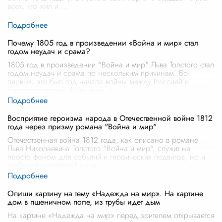
всех, кто жил и
...
Почему 1805 год в произведении «Война и мир» стал
годом неудач и срама?
1805 год в произведении "Война и мир" Льва Толстого стал
годом неудач и срама по нескольким причинам. Во-
первых, это был год начала войны между Россией и
Наполеоновской Францией, с
...
Восприятие героизма народа в Отечественной войне 1812
года через призму романа "Война и мир"
Отечественная война 1812 года, как описано в романе
Льва Николаевича Толстого "Война и мир", служит не
просто фоном для событий и героических подвигов, но и
глубокой метафорой наци
...
Опиши картину на тему «Надежда на мир». На картине
дом в пшеничном поле, из трубы идет дым
На картине «Надежда на мир» перед зрителем открывается