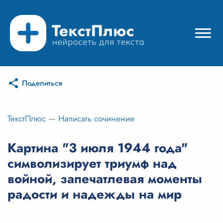
Поделиться
Режимы нейросети
Цены
ТекстПлюс
—
Написать сочинение
Вход
Картина "3 июля 1944 года"
символизирует триумф над
Вход с Telegram
войной, запечатлевая моменты
радости и надежды на мир