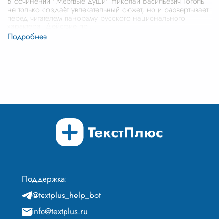
В сочинении "Мертвые души" Николай Васильевич Гоголь
не только создаёт увлекательный сюжет, но и развертывает
перед читателем панораму русского национального
характера. Действие пр
...
Поддержка:
@textplus_help_bot
info@textplus.ru