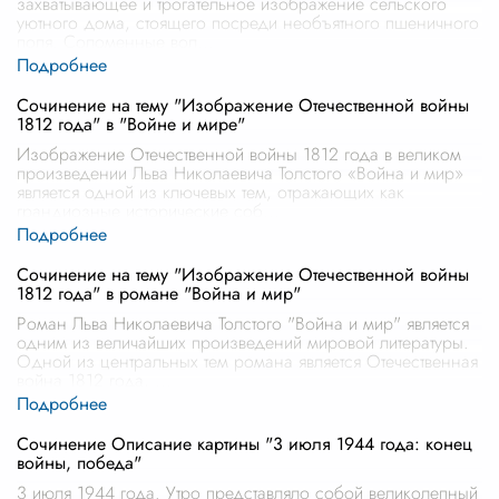
захватывающее и трогательное изображение сельского
уютного дома, стоящего посреди необъятного пшеничного
поля. Соломенные вол
...
Сочинение на тему "Изображение Отечественной войны
1812 года" в "Войне и мире"
Изображение Отечественной войны 1812 года в великом
произведении Льва Николаевича Толстого «Война и мир»
является одной из ключевых тем, отражающих как
грандиозные исторические соб
...
Сочинение на тему "Изображение Отечественной войны
1812 года" в романе "Война и мир"
Роман Льва Николаевича Толстого "Война и мир" является
одним из величайших произведений мировой литературы.
Одной из центральных тем романа является Отечественная
война 1812 года,
...
Сочинение Описание картины "3 июля 1944 года: конец
войны, победа"
3 июля 1944 года. Утро представляло собой великолепный