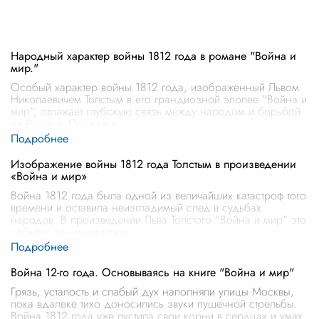
Народный характер войны 1812 года в романе "Война и
мир."
Особый характер войны 1812 года, изображенный Львом
Николаевичем Толстым в его грандиозной эпопее "Война и
мир", отражает глубокую связь между народом и борьбой
за Родину. Прежде в
...
Изображение войны 1812 года Толстым в произведении
«Война и мир»
Война 1812 года была одной из величайших катастроф того
времени и оставила неизгладимый след в судьбах
народов. В произведении Льва Толстого "Война и мир" это
событие занимает ключ
...
Война 12-го года. Основываясь на книге "Война и мир"
Грязь, усталость и слабый дух наполняли улицы Москвы,
пока вдалеке тихо доносились звуки пушечной стрельбы.
Война 1812 года уже пустила свои корни в сердцах и умах